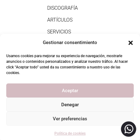
DISCOGRAFÍA
ARTÍCULOS
SERVICIOS
Gestionar consentimiento
CONTACTO
Usamos cookies para mejorar su experiencia de navegación, mostrarle
kaixo@iratxemugire.com
anuncios o contenidos personalizados y analizar nuestro tráfico. Al hacer
click “Aceptar todo” usted da su consentimiento a nuestro uso de las
+34 656 711 377
cookies.
Barakaldo – Bilbo
Aceptar
Denegar
Aviso legal
|
Términos y condiciones
|
Privacidad
|
Política de Cookies |
Accesibilidad Web
Ver preferencias
Política de cookies